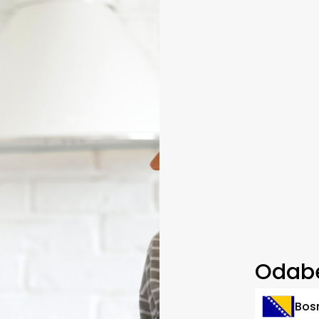
Odabe
Bos