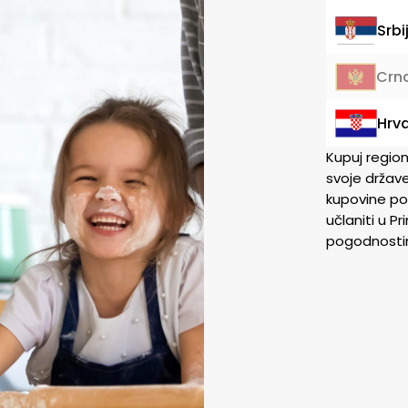
Srbi
Crn
Hrv
Kupuj regio
svoje države
kupovine po
učlaniti u P
pogodnostim