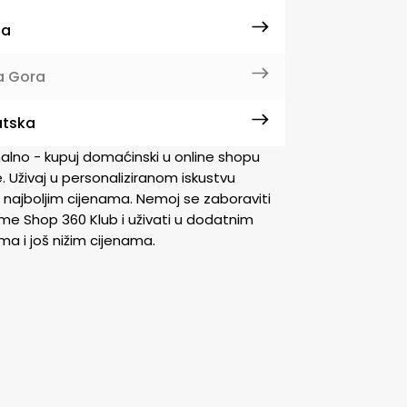
ja
a Gora
atska
nalno - kupuj domaćinski u online shopu
. Uživaj u personaliziranom iskustvu
 najboljim cijenama. Nemoj se zaboraviti
rime Shop 360 Klub i uživati u dodatnim
a i još nižim cijenama.